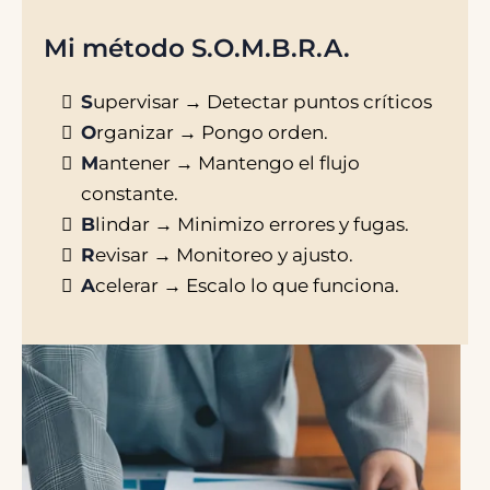
Mi método S.O.M.B.R.A.
S
upervisar → Detectar puntos críticos
O
rganizar → Pongo orden.
M
antener → Mantengo el flujo
constante.
B
lindar → Minimizo errores y fugas.
R
evisar → Monitoreo y ajusto.
A
celerar → Escalo lo que funciona.